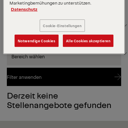
Marketingbemühungen zu unterstützen.
Datenschutz
STADT
Cookie-Einstellungen
Notwendige Cookies
Alle Cookies akzeptieren
BEREICH
Filter anwenden
Derzeit keine
Filter anwenden
Stellenangebote gefunden