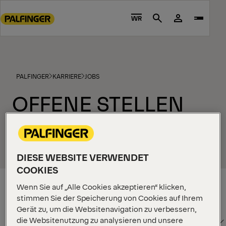
Go
to
WR
Search
main
content
Go
to
PALFINGER
KARRIERE
JOBS
footer
content
OFFENE STELLEN
DIESE WEBSITE VERWENDET
COOKIES
Aktuelle Stellenangebote
Wenn Sie auf „Alle Cookies akzeptieren“ klicken,
stimmen Sie der Speicherung von Cookies auf Ihrem
LAND
Gerät zu, um die Websitenavigation zu verbessern,
die Websitenutzung zu analysieren und unsere