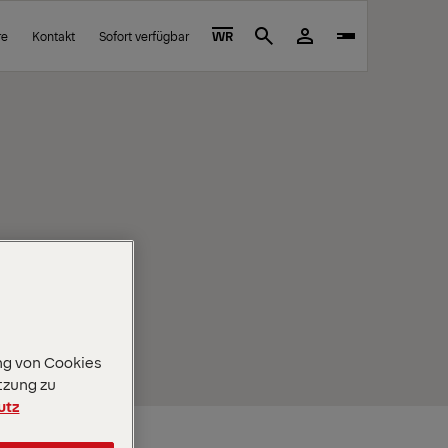
re
Kontakt
Sofort verfügbar
WR
Search
ng von Cookies
tzung zu
utz