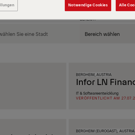
ellungen
Notwendige Cookies
Alle Coo
BEREICH
BERGHEIM, AUSTRIA
Infor LN Finan
IT & Softwareentwicklung
VERÖFFENTLICHT AM 27.07.
BERGHEIM (EUROGAST), AUSTRIA