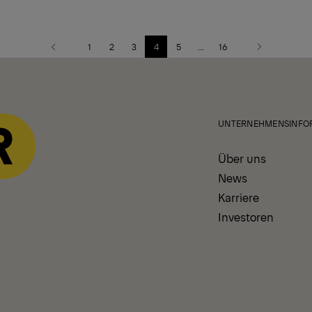
1
2
3
4
5
...
16
Vorherige
Nächste
Seite
Seite
UNTERNEHMENSINFO
Über uns
News
Karriere
Investoren