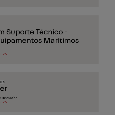
m Suporte Técnico -
uipamentos Marítimos
2026
TES
er
 Innovation
2026