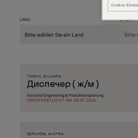
Cookie-Einst
LAND
STADT
TENEVO, BULGARIA
Диспечер ( ж/м )
Industrial Engineering & Produktionsplanung
VERÖFFENTLICHT AM 28.07.2026
BERGHEIM, AUSTRIA