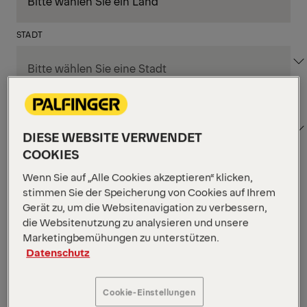
STADT
BEREICH
DIESE WEBSITE VERWENDET
COOKIES
Wenn Sie auf „Alle Cookies akzeptieren“ klicken,
Filter anwenden
stimmen Sie der Speicherung von Cookies auf Ihrem
Gerät zu, um die Websitenavigation zu verbessern,
die Websitenutzung zu analysieren und unsere
Filter anwenden
Marketingbemühungen zu unterstützen.
NEW IBERIA, UNITED STATES
Datenschutz
Warehouse Operator
Supply Chain, Einkauf & Logistik
Cookie-Einstellungen
VERÖFFENTLICHT AM 05.08.2026