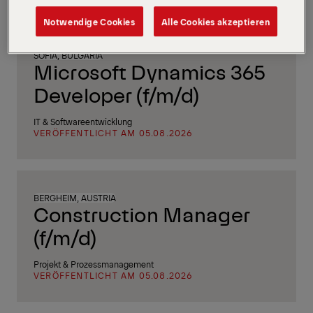
Notwendige Cookies
Alle Cookies akzeptieren
SOFIA, BULGARIA
Microsoft Dynamics 365
Developer (f/m/d)
IT & Softwareentwicklung
VERÖFFENTLICHT AM 05.08.2026
BERGHEIM, AUSTRIA
Construction Manager
(f/m/d)
Projekt & Prozessmanagement
VERÖFFENTLICHT AM 05.08.2026