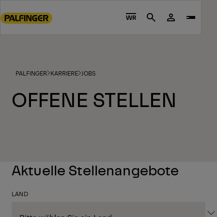
Go
to
WR
Search
main
content
Go
to
PALFINGER
KARRIERE
JOBS
footer
content
OFFENE STELLEN
Aktuelle Stellenangebote
LAND