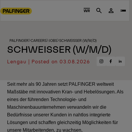
Go
to
WR
Search
main
content
Go
to
PALFINGER
CAREERS
JOBS
SCHWEISSER (W/M/D)
SCHWEISSER (W/M/D)
footer
content
Lengau | Posted on 03.08.2026
Share
Share
Share
on
on
on
Instagram
Facebook
Linke
Seit mehr als 90 Jahren setzt PALFINGER weltweit
Maßstäbe mit innovativen Kran- und Hebelösungen. Als
eines der führenden Technologie- und
Maschinenbauunternehmen verwandeln wir die
Bedürfnisse unserer Kunden in nahtlos integrierte
Lösungen und schaffen gleichzeitig Möglichkeiten für
unsere Mitarbeitenden, zu wachsen,