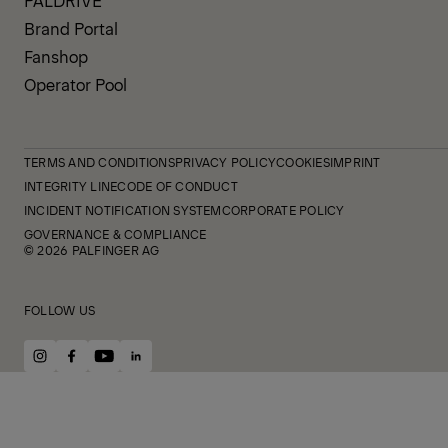
PALDRIVE
Brand Portal
Fanshop
Operator Pool
TERMS AND CONDITIONS
PRIVACY POLICY
COOKIES
IMPRINT
INTEGRITY LINE
CODE OF CONDUCT
INCIDENT NOTIFICATION SYSTEM
CORPORATE POLICY
GOVERNANCE & COMPLIANCE
© 2026 PALFINGER AG
FOLLOW US
instagram
facebook
youtube
linkedin